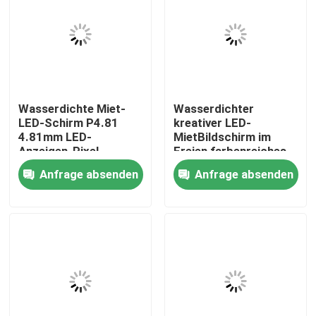
Über uns
Fabrik-Tour
Wasserdichte Miet-
Wasserdichter
LED-Schirm P4.81
kreativer LED-
Qualitätskontrolle
4.81mm LED-
MietBildschirm im
Anzeigen-Pixel-
Freien farbenreiches
Neigung im Freien
4.81mm COLUMBIUM
Anfrage absenden
Anfrage absenden
Kontaktiere uns
Nachrichten
Fälle
Geführte Mietanzeige