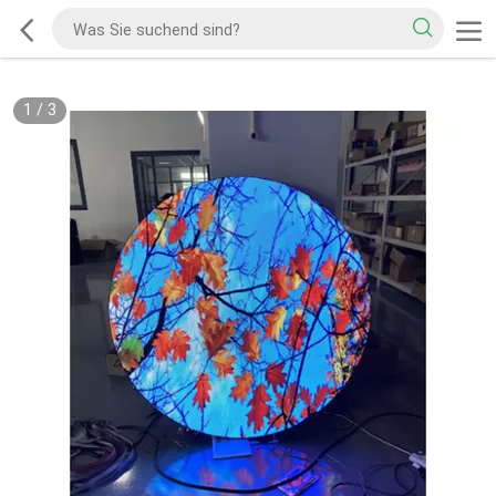
1
/
3