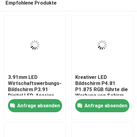
Empfohlene Produkte
3.91mm LED
Kreativer LED
Wirtschaftswerbungs-
Bildschirm P4.81
Bildschirm P3.91
P1.875 RGB führte die
Digital LED-Anzeige
Werbung von Schirm
Heim
FCC
Anfrage absenden
Anfrage absenden
Produkte
Videos