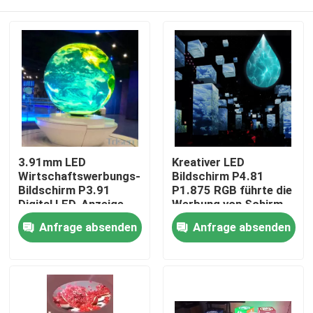
3.91mm LED
Kreativer LED
Wirtschaftswerbungs-
Bildschirm P4.81
Bildschirm P3.91
P1.875 RGB führte die
Digital LED-Anzeige
Werbung von Schirm
FCC
Heim
Anfrage absenden
Anfrage absenden
Produkte
Videos