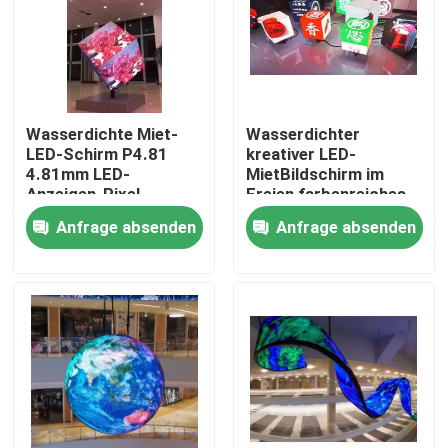
Über uns
Fabrik-Tour
Wasserdichte Miet-
Wasserdichter
LED-Schirm P4.81
kreativer LED-
4.81mm LED-
MietBildschirm im
Qualitätskontrolle
Anzeigen-Pixel-
Freien farbenreiches
Neigung im Freien
4.81mm COLUMBIUM
Anfrage absenden
Anfrage absenden
Kontaktiere uns
Nachrichten
Fälle
Geführte Mietanzeige