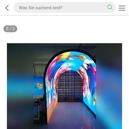
2
/
3