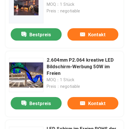
MOQ：1 Stück
Preis：negotiable
Über uns
Bestpreis
Kontakt
Fabrik-Tour
Qualitätskontrolle
2.604mm P2.064 kreative LED
Bildschirm-Werbung 50W im
Kontaktiere uns
Freien
MOQ：1 Stück
Preis：negotiable
Nachrichten
Bestpreis
Kontakt
Fälle
Geführte Mietanzeige
LED Schirm im Freien ROHS der