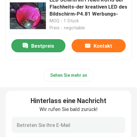
Flachheits-der kreativen LED des
Bildschirm-P4.81 Werbungs-
Kreativer LED-Bildschirm
MOQ：1 Stück
Preis：negotiable
LED-Bildschirm im Freien
Bestpreis
Kontakt
Schirm des Stadions-LED
Bildschirm des Stadiums-LED
Sehen Sie mehr an
Indoor-LED-Bildschirm
Hinterlass eine Nachricht
Wir rufen Sie bald zurück!
Gebogener LED-Schirm
LED-Schirm-Module