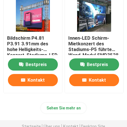
Bildschirm P4.81
Innen-LED Schirm-
P3.91 3.91mm des
Mietkonzert des
hohe Helligkeits-
Stadiums-P5 führte
Konzert-Stadiums-LED
Wand-Modul SMD3528
Bestpreis
Bestpreis
Kontakt
Kontakt
Sehen Sie mehr an
Startseite
Über uns
Kontakt
Desktop Site