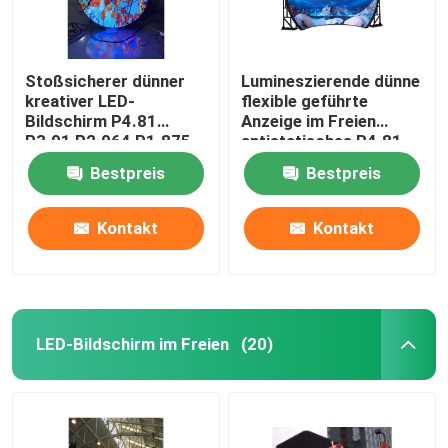
Stoßsicherer dünner
Lumineszierende dünne
kreativer LED-
flexible geführte
Bildschirm P4.81
Anzeige im Freien
P3.91 P2.064 P1.875
antistatisches P4.81
Bestpreis
Bestpreis
Kontakt
Kontakt
LED-Bildschirm im Freien
(20)