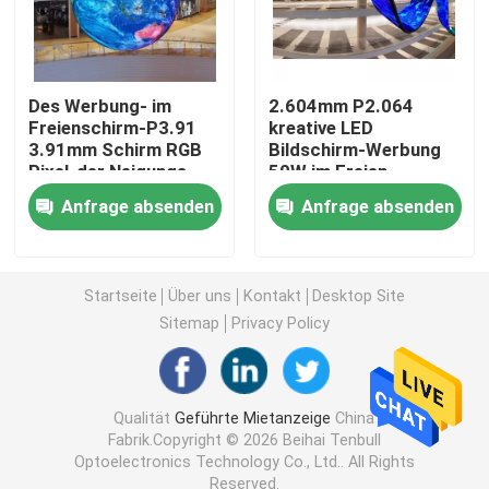
Kreativer LED-Bildschirm
Des Werbung- im
2.604mm P2.064
LED-Bildschirm im Freien
Freienschirm-P3.91
kreative LED
3.91mm Schirm RGB
Bildschirm-Werbung
Pixel-der Neigungs-
50W im Freien
LED
Schirm des Stadions-LED
Anfrage absenden
Anfrage absenden
Bildschirm des Stadiums-LED
Startseite
Über uns
Kontakt
Desktop Site
Sitemap
Privacy Policy
Indoor-LED-Bildschirm
Gebogener LED-Schirm
Qualität
Geführte Mietanzeige
China
Fabrik.Copyright © 2026 Beihai Tenbull
Optoelectronics Technology Co., Ltd.. All Rights
LED-Schirm-Module
Reserved.