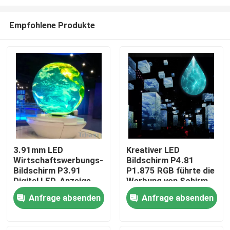
Empfohlene Produkte
3.91mm LED
Kreativer LED
Wirtschaftswerbungs-
Bildschirm P4.81
Heim
Bildschirm P3.91
P1.875 RGB führte die
Digital LED-Anzeige
Werbung von Schirm
FCC
Produkte
Anfrage absenden
Anfrage absenden
Videos