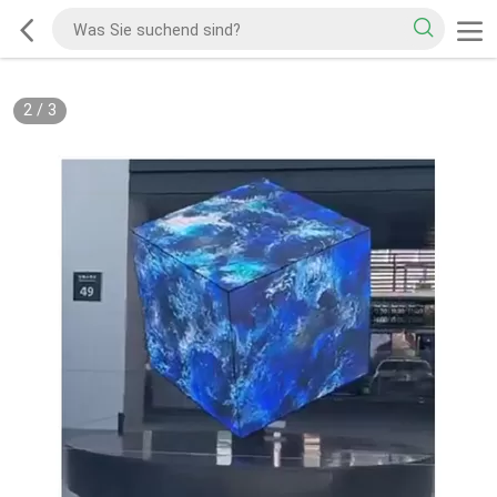
2
/
3