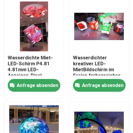
Über uns
Fabrik-Tour
Qualitätskontrolle
Wasserdichte Miet-
Wasserdichter
LED-Schirm P4.81
kreativer LED-
4.81mm LED-
MietBildschirm im
Kontaktiere uns
Anzeigen-Pixel-
Freien farbenreiches
Neigung im Freien
4.81mm COLUMBIUM
Anfrage absenden
Anfrage absenden
Nachrichten
Fälle
Geführte Mietanzeige