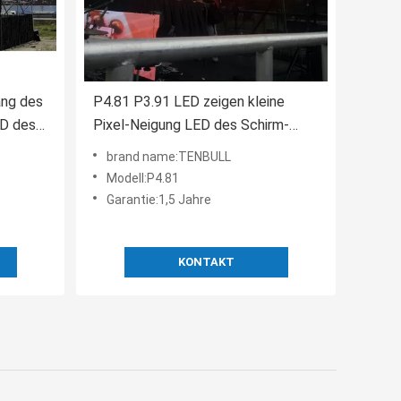
ang des
P4.81 P3.91 LED zeigen kleine
ED des
Pixel-Neigung LED des Schirm-
.91 LED
Stadiums-SMD 2121 4.81mm an
brand name:TENBULL
Modell:P4.81
Garantie:1,5 Jahre
KONTAKT