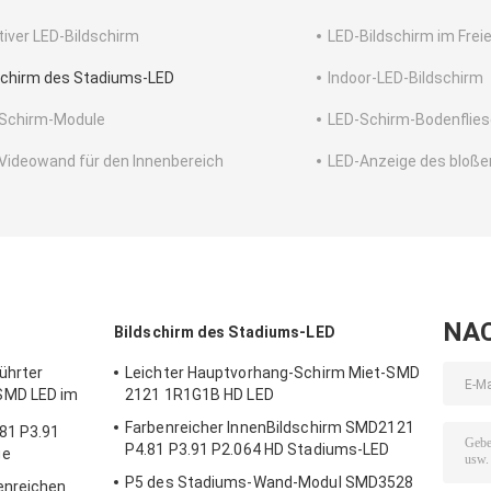
tiver LED-Bildschirm
LED-Bildschirm im Frei
schirm des Stadiums-LED
Indoor-LED-Bildschirm
Schirm-Module
LED-Schirm-Bodenflie
Videowand für den Innenbereich
LED-Anzeige des bloße
NA
Bildschirm des Stadiums-LED
ührter
Leichter Hauptvorhang-Schirm Miet-SMD
SMD LED im
2121 1R1G1B HD LED
Farbenreicher InnenBildschirm SMD2121
81 P3.91
P4.81 P3.91 P2.064 HD Stadiums-LED
ge
P5 des Stadiums-Wand-Modul SMD3528
enreichen