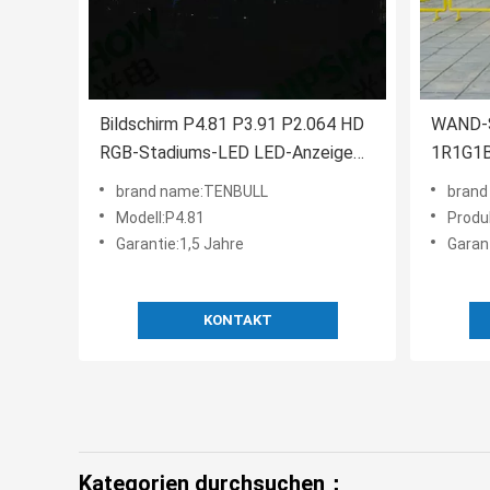
Bildschirm P4.81 P3.91 P2.064 HD
WAND-S
RGB-Stadiums-LED LED-Anzeige
1R1G1B
FCC
Video
brand name:TENBULL
brand
Modell:P4.81
Produ
Garantie:1,5 Jahre
Garan
KONTAKT
Kategorien durchsuchen：