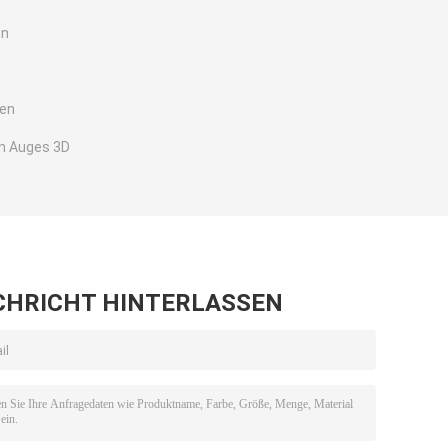
en
sen
n Auges 3D
CHRICHT HINTERLASSEN