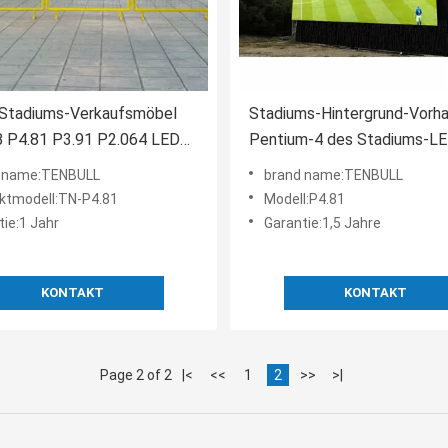
tadiums-Verkaufsmöbel
Stadiums-Hintergrund-Vorh
 P4.81 P3.91 P2.064 LED
Pentium-4 des Stadiums-L
Bildschirm-staubdichter P3
 name:TENBULL
brand name:TENBULL
ktmodell:TN-P4.81
Modell:P4.81
tie:1 Jahr
Garantie:1,5 Jahre
KONTAKT
KONTAKT
Page 2 of 2
|<
<<
1
2
>>
>|