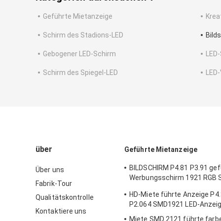
Geführte Mietanzeige
Krea
Schirm des Stadions-LED
Bild
Gebogener LED-Schirm
LED-
Schirm des Spiegel-LED
LED-
über
Geführte Mietanzeige
BILDSCHIRM P4.81 P3.91 gef
Über uns
Werbungsschirm 1921 RGB 
Fabrik-Tour
Freien
HD-Miete führte Anzeige P4.
Qualitätskontrolle
P2.064 SMD1921 LED-Anzei
Kontaktiere uns
Miete SMD 2121 führte farb