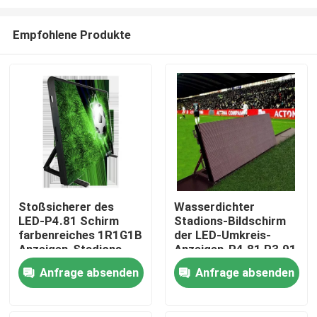
Empfohlene Produkte
Stoßsicherer des
Wasserdichter
LED-P4.81 Schirm
Stadions-Bildschirm
Heim
farbenreiches 1R1G1B
der LED-Umkreis-
Anzeigen-Stadions-
Anzeigen-P4.81 P3.91
LED
P2.064
Produkte
Anfrage absenden
Anfrage absenden
Videos