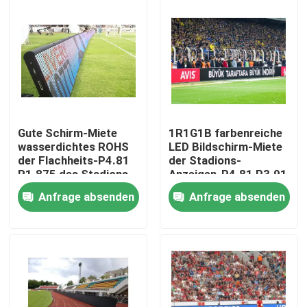
Über uns
Fabrik-Tour
Qualitätskontrolle
Gute Schirm-Miete
1R1G1B farbenreiche
wasserdichtes ROHS
LED Bildschirm-Miete
der Flachheits-P4.81
der Stadions-
Kontaktiere uns
P1.875 des Stadions-
Anzeigen-P4.81 P3.91
LED
Anfrage absenden
Anfrage absenden
Nachrichten
Fälle
Geführte Mietanzeige