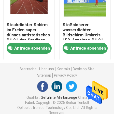
Kreativer LED-Bildschirm
Staubdichter Schirm
Stoßsicherer
LED-Bildschirm im Freien
im Freien super
wasserdichter
dünnes antistatisches
Bildschirm Umkreis
P4.81 des Stadions-
LED-Anzeigen-P4.81
LED
P3.91 P2.064
Schirm des Stadions-LED
Anfrage absenden
Anfrage absenden
Bildschirm des Stadiums-LED
Startseite
Über uns
Kontakt
Desktop Site
Sitemap
Privacy Policy
Indoor-LED-Bildschirm
Gebogener LED-Schirm
Qualität
Geführte Mietanzeige
China
Fabrik.Copyright © 2026 Beihai Tenbull
Optoelectronics Technology Co., Ltd.. All Rights
LED-Schirm-Module
Reserved.