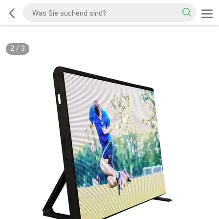
2
/
3