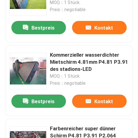
Stadions-LED
MOQ：1 Stück
Preis：negotiable
Bestpreis
Kontakt
Kommerzieller wasserdichter
Mietschirm 4.81mm P4.81 P3.91
des stadions-LED
MOQ：1 Stück
Preis：negotiable
Heim
Bestpreis
Kontakt
Produkte
Farbenreicher super dünner
Schirm P4.81 P3.91 P2.064
Videos