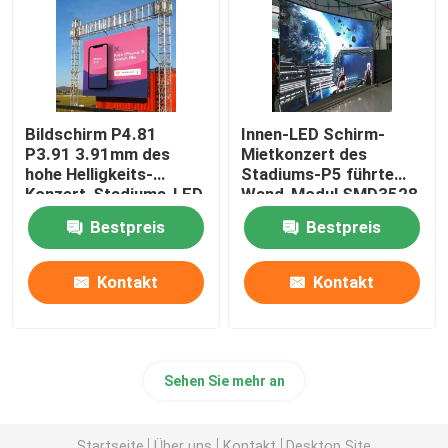
Bildschirm P4.81
Innen-LED Schirm-
P3.91 3.91mm des
Mietkonzert des
hohe Helligkeits-
Stadiums-P5 führte
Konzert-Stadiums-LED
Wand-Modul SMD3528
Bestpreis
Bestpreis
Kontakt
Kontakt
Sehen Sie mehr an
Startseite
Über uns
Kontakt
Desktop Site