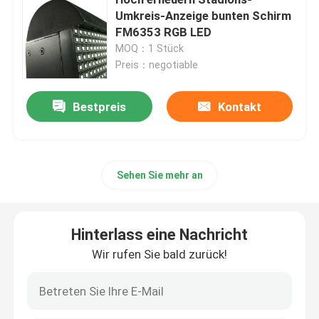
Umkreis-Anzeige bunten Schirm
FM6353 RGB LED
Kreativer LED-Bildschirm
MOQ：1 Stück
Preis：negotiable
LED-Bildschirm im Freien
Bestpreis
Kontakt
Schirm des Stadions-LED
Bildschirm des Stadiums-LED
Sehen Sie mehr an
Indoor-LED-Bildschirm
Hinterlass eine Nachricht
Wir rufen Sie bald zurück!
Gebogener LED-Schirm
LED-Schirm-Module