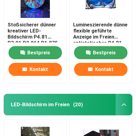
Stoßsicherer dünner
Lumineszierende dünne
kreativer LED-
flexible geführte
Bildschirm P4.81
Anzeige im Freien
P3.91 P2.064 P1.875
antistatisches P4.81
Bestpreis
Bestpreis
Kontakt
Kontakt
LED-Bildschirm im Freien
(20)