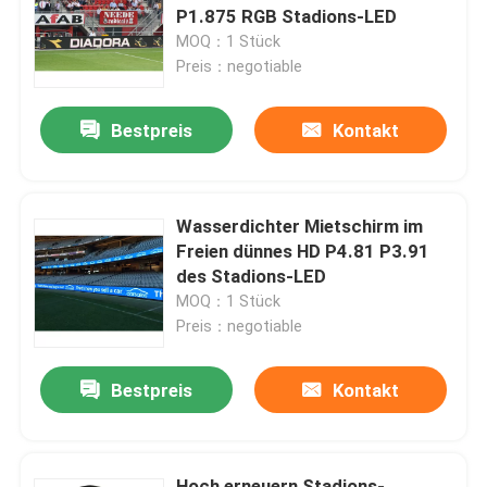
P1.875 RGB Stadions-LED
MOQ：1 Stück
Über uns
Preis：negotiable
Bestpreis
Kontakt
Fabrik-Tour
Qualitätskontrolle
Wasserdichter Mietschirm im
Freien dünnes HD P4.81 P3.91
Kontaktiere uns
des Stadions-LED
MOQ：1 Stück
Preis：negotiable
Nachrichten
Bestpreis
Kontakt
Fälle
Geführte Mietanzeige
Hoch erneuern Stadions-