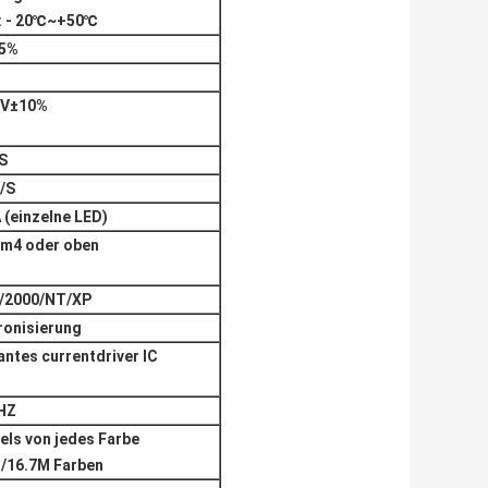
t: - 20℃~+50℃
5%
0V±10%
S
/S
(einzelne LED)
um4 oder oben
/2000/NT/XP
ronisierung
ntes currentdriver IC
HZ
els von jedes Farbe
)/16.7M Farben