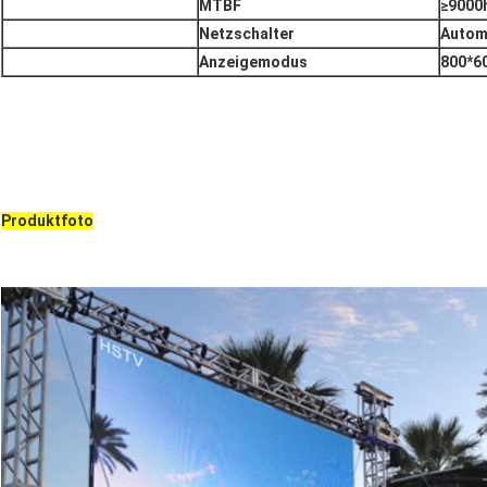
MTBF
≥9000
Netzschalter
Autom
Anzeigemodus
800*6
Produktfoto