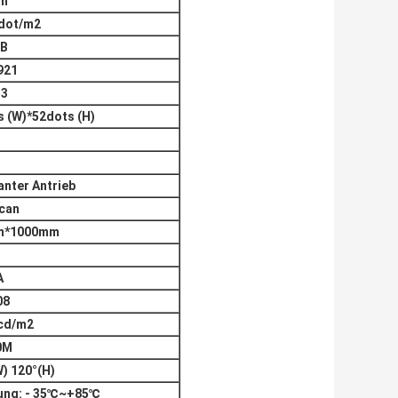
mm
dot/m2
1B
921
53
 (W)*52dots (H)
nter Antrieb
Scan
m*1000mm
A
08
cd/m2
0M
) 120°(H)
ung: - 35℃~+85℃