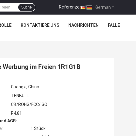
Referenzen
|
German
Suche
ROLLE
KONTAKTIERE UNS
NACHRICHTEN
FÄLLE
e Werbung im Freien 1R1G1B
Guangxi, China
TENBULL
CB/ROHS/FCC/ISO
P4.81
and AGB:
e:
1 Stück