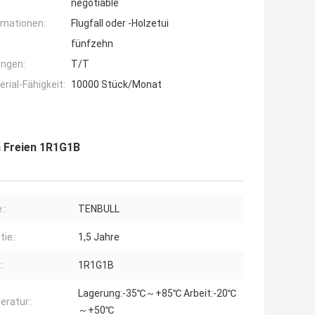
negotiable
rmationen:
Flugfall oder -Holzetui
fünfzehn
ngen:
T/T
ial-Fähigkeit:
10000 Stück/Monat
m Freien 1R1G1B
::
TENBULL
ie::
1,5 Jahre
:
1R1G1B
Lagerung:-35℃～+85℃ Arbeit:-20℃
ratur::
～+50℃