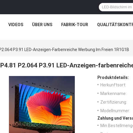
VIDEOS
ÜBER UNS
FABRIK-TOUR
QUALITÄTSKONT
P2.064 P3.91 LED-Anzeigen-Farbenreiche Werbung Im Freien 1R1G1B
P4.81 P2.064 P3.91 LED-Anzeigen-farbenreich
Produktdetails:
Herkunftsort:
Markenname:
Zertifizierung:
Modellnummer:
Zahlung und Vers
Min Bestellmeng