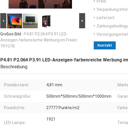
Preis:
Verpackung Info
Lieferzeit:
Zahlungsbedingu
Großes Bild :
P4.81 P2.064 P3.91 LED-
Versorgungsmater
Anzeigen-farbenreiche Werbung im Freien
Kontakt
1R1G1B
P4.81 P2.064 P3.91 LED-Anzeigen-farbenreiche Werbung i
Beschreibung
Pixelabstand::
4,81 mm
Marke
Schrankgröße::
500mm*500mm/500mm*1000mm
Garant
Pixeldichte:::
27777 Punkte/m2
Farbe:
1921
LED-Lampe::
Tempe