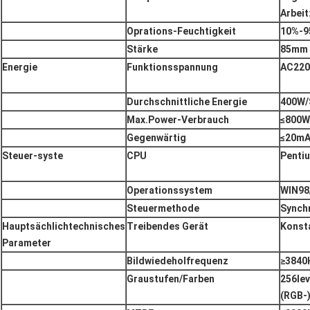
Arbei
Oprations-Feuchtigkeit
10%-9
Stärke
85mm
Energie
Funktionsspannung
AC22
Durchschnittliche Energie
400W/
Max.Power-Verbrauch
≤800W
Gegenwärtig
≤20mA 
Steuer-syste
CPU
Penti
Operationssystem
WIN98
Steuermethode
Synch
Hauptsächlichtechnisches
Treibendes Gerät
Konsta
Parameter
Bildwiedeholfrequenz
≥3840
Graustufen/Farben
256lev
(RGB-