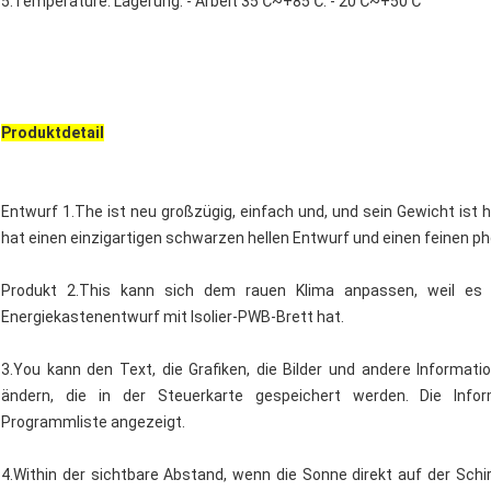
5.Temperature: Lagerung: - Arbeit 35℃~+85℃: - 20℃~+50℃
Produktdetail
Entwurf 1.The ist neu großzügig, einfach und, und sein Gewicht ist h
hat einen einzigartigen schwarzen hellen Entwurf und einen feinen p
Produkt 2.This kann sich dem rauen Klima anpassen, weil es
Energiekastenentwurf mit Isolier-PWB-Brett hat.
3.You kann den Text, die Grafiken, die Bilder und andere Informati
ändern, die in der Steuerkarte gespeichert werden. Die Inf
Programmliste angezeigt.
4.Within der sichtbare Abstand, wenn die Sonne direkt auf der Schi