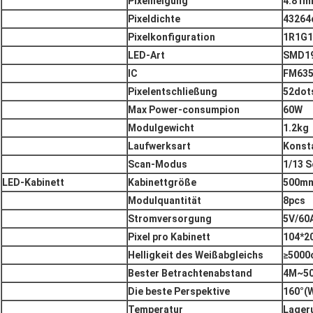
Pixelneigung
4.81
Pixeldichte
43264
Pixelkonfiguration
1R1G
LED-Art
SMD1
IC
FM63
Pixelentschließung
52dots
Max Power-consumpion
60W
Modulgewicht
1.2kg
Laufwerksart
Konsta
Scan-Modus
1/13 
LED-Kabinett
Kabinettgröße
500m
Modulquantität
8pcs
Stromversorgung
5V/60
Pixel pro Kabinett
104*2
Helligkeit des Weißabgleichs
≥5000
Bester Betrachtenabstand
4M~5
Die beste Perspektive
160°(W
Temperatur
Lager