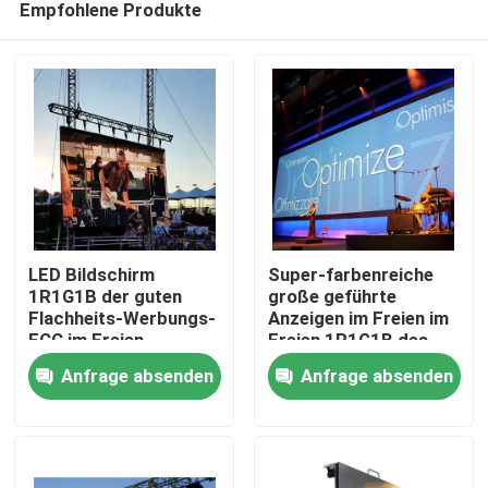
Empfohlene Produkte
LED Bildschirm
Super-farbenreiche
1R1G1B der guten
große geführte
Flachheits-Werbungs-
Anzeigen im Freien im
FCC im Freien
Freien 1R1G1B des
Heim
Bleischirm-P6
Anfrage absenden
Anfrage absenden
Produkte
Videos