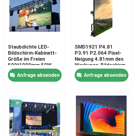
Über uns
Fabrik-Tour
Staubdichte LED-
SMD1921 P4.81
Bildschirm-Kabinett-
P3.91 P2.064 Pixel-
Qualitätskontrolle
Größe im Freien
Neigung 4.81mm des
500*1000mm 50W
Werbungs-Bildschirm-
LED
Anfrage absenden
Anfrage absenden
Kontaktiere uns
Nachrichten
Fälle
Geführte Mietanzeige