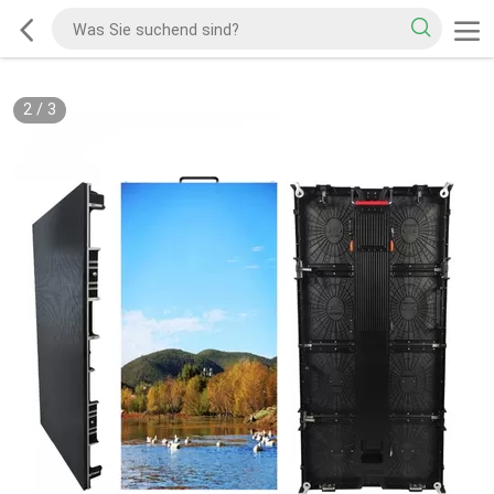
2
/
3