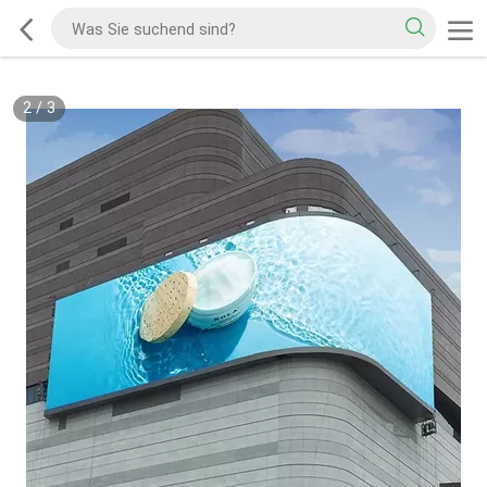
2
/
3