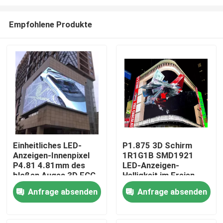
Empfohlene Produkte
Einheitliches LED-
P1.875 3D Schirm
Anzeigen-Innenpixel
1R1G1B SMD1921
Heim
P4.81 4.81mm des
LED-Anzeigen-
bloßen Auges 3D FCC
Helligkeit im Freien
Produkte
Anfrage absenden
Anfrage absenden
Videos