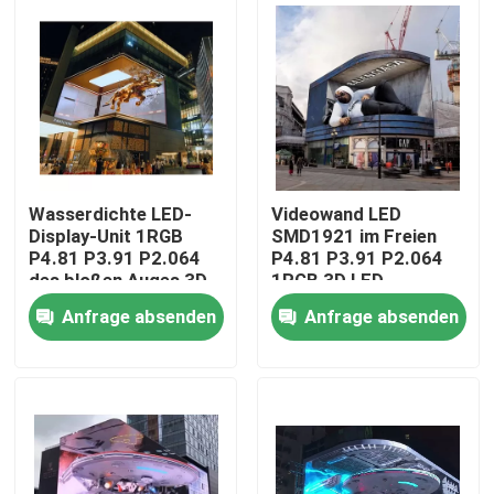
Über uns
Fabrik-Tour
Qualitätskontrolle
Wasserdichte LED-
Videowand LED
Display-Unit 1RGB
SMD1921 im Freien
P4.81 P3.91 P2.064
P4.81 P3.91 P2.064
Kontaktiere uns
des bloßen Auges 3D
1RGB 3D LED
Anfrage absenden
Anfrage absenden
Nachrichten
Fälle
Geführte Mietanzeige