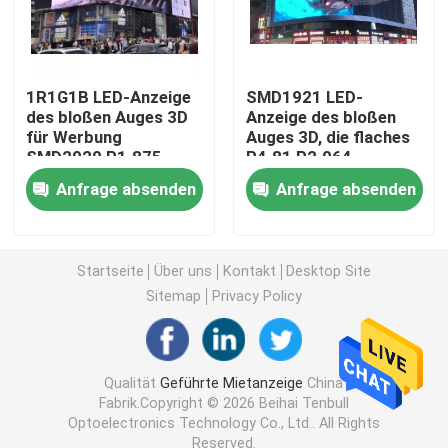
Kreativer LED-Bildschirm
1R1G1B LED-Anzeige
SMD1921 LED-
LED-Bildschirm im Freien
des bloßen Auges 3D
Anzeige des bloßen
für Werbung
Auges 3D, die flaches
SMD2020 P1.875
P4.81 P2.064
annonciert
Schirm des Stadions-LED
Anfrage absenden
Anfrage absenden
Bildschirm des Stadiums-LED
Startseite
Über uns
Kontakt
Desktop Site
Sitemap
Privacy Policy
Indoor-LED-Bildschirm
Gebogener LED-Schirm
Qualität
Geführte Mietanzeige
China
Fabrik.Copyright © 2026 Beihai Tenbull
Optoelectronics Technology Co., Ltd.. All Rights
LED-Schirm-Module
Reserved.