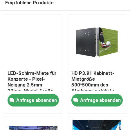
Empfohlene Produkte
LED-Schirm-Miete für
HD P3.91 Kabinett-
Konzerte - Pixel-
Mietgröße
Neigung 2.5mm-
500*500mm des
20mm, Modul-Größe
Stadiums-geführte
Heim
320mmx160mm,
Bildschirm-SMD1921
Anfrage absenden
Anfrage absenden
hochauflösendes
Verhältnis5000:1
Produkte
Videos