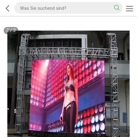
2
/
3