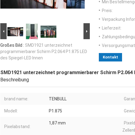
Min Bestellmeng
Preis:
Verpackung Info
Lieferzeit:
Zahlungsbedingu
Großes Bild :
SMD1921 unterzeichnet
Versorgungsmater
programmierbarer Schirm P2.064 P1.875 LED
Kontakt
des Spiegel-LED Innen
SMD1921 unterzeichnet programmierbarer Schirm P2.064 P
Beschreibung
brand name:
TENBULL
Garan
Modell:
P1.875
Gewic
1,87 mm
Pixel
Pixelabstand:
Zellen