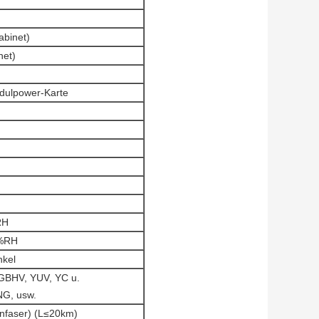
binet)
et)
dulpower-Karte
RH
%RH
nkel
RGBHV, YUV, YC u.
, usw.
nfaser) (L≤20km)