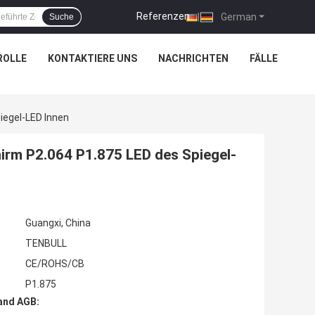
Referenzen
|
German
Suche
ROLLE
KONTAKTIERE UNS
NACHRICHTEN
FÄLLE
egel-LED Innen
rm P2.064 P1.875 LED des Spiegel-
Guangxi, China
TENBULL
CE/ROHS/CB
P1.875
and AGB: