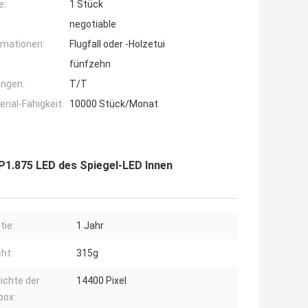
e:
1 Stück
negotiable
rmationen:
Flugfall oder -Holzetui
fünfzehn
ngen:
T/T
ial-Fähigkeit:
10000 Stück/Monat
1.875 LED des Spiegel-LED Innen
tie:
1 Jahr
ht:
315g
dichte der
14400 Pixel
box: