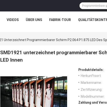
VIDEOS
ÜBER UNS
FABRIK-TOUR
QUALITÄTSKONT
 Unterzeichnet Programmierbarer Schirm P2.064 P1.875 LED Des Spi
SMD1921 unterzeichnet programmierbarer Schi
LED Innen
Produktdetails:
Herkunftsort:
Markenname:
Zertifizierung:
Modellnummer:
Zahlung und Vers