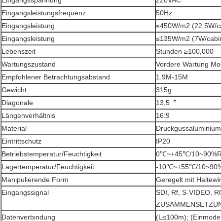
Eingangsspannung
220VAC
Eingangsleistungsfrequenz
50Hz
Eingangsleistung
≤450W/m2 (22.5W/ca
Eingangsleistung
≤135W/m2 (7W/cabin
Lebenszeit
Stunden ≥100,000
Wartungszustand
Vordere Wartung Mo
Empfohlener Betrachtungsabstand
1.9M-15M
Gewicht
315g
Diagonale
13,5〞
Längenverhältnis
16:9
Material
Druckgussaluminium
Eintrittschutz
IP20
Betriebstemperatur/Feuchtigkeit
0℃~+45℃/10~90%
Lagertemperatur/Feuchtigkeit
-10℃~+55℃/10~90
Manipulierende Form
Geregelt mit Haltewi
Eingangssignal
SDI, Rf, S-VIDEO, 
ZUSAMMENSETZUNG
Datenverbindung
(L≤100m); (Einmode