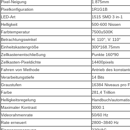
Pixel-Neigung
1.875mm
Pixelkonfiguration
1R1G1B
LED-Art
1515 SMD 3 in-1
Helligkeit
500-600 Nissen
Farbtemperatur
7500±500K
Betrachtungswinkel
H: 110°; V: 110°
Einheitskastengröße
300*168.75mm
Zellkastenentschließung
Punkte 160*90
Zellkasten-Pixeldichte
14400pixels
Fahren von Methode
Antrieb des konstan
Verarbeitungstiefe
14 Bits
Graustufen
16384 Niveaus pro 
Farbe
281,4 Trillion
Helligkeitsregelung
Handbuch/automatis
Maximaler Kontrast
3000:1
Videorahmenrate
50/60 Hz
Rate erneuert
2800~3840 Hz