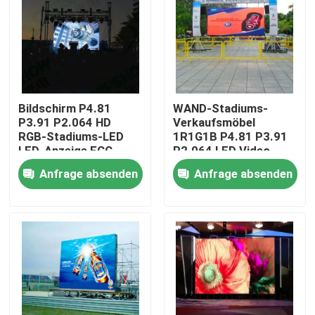
Über uns
Fabrik-Tour
Bildschirm P4.81
WAND-Stadiums-
P3.91 P2.064 HD
Verkaufsmöbel
Qualitätskontrolle
RGB-Stadiums-LED
1R1G1B P4.81 P3.91
LED-Anzeige FCC
P2.064 LED Video
Anfrage absenden
Anfrage absenden
Kontaktiere uns
Nachrichten
Fälle
Geführte Mietanzeige