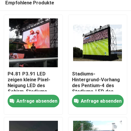
Empfohlene Produkte
P4.81 P3.91 LED
Stadiums-
zeigen kleine Pixel-
Hintergrund-Vorhang
Neigung LED des
des Pentium-4 des
Schirm-Stadiums-
Stadiums-LED des
Heim
SMD 2121 4.81mm an
Bildschirm-
Anfrage absenden
Anfrage absenden
staubdichter P3.91
LED
Produkte
Videos