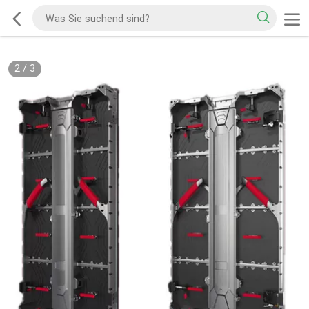
2
/
3