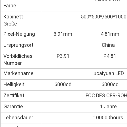
Farbe
Kabinett-
500*500*/500*100
Größe
Pixel-Neigung
3.91mm
4.81mm
Ursprungsort
China
Vorbildliches
P3.91
P4.81
Number
Markenname
jucaiyuan LED
Helligkeit
6000cd
6000cd
Zertifikat
FCC DES CER-RO
Garantie
1 Jahre
Lebensdauer
100000hours