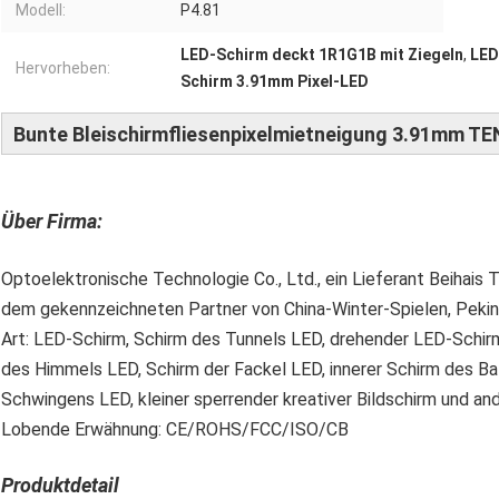
Modell:
P4.81
LED-Schirm deckt 1R1G1B mit Ziegeln
,
LED
Hervorheben:
Schirm 3.91mm Pixel-LED
Bunte Bleischirmfliesenpixelmietneigung 3.91mm TE
Über Firma:
Optoelektronische Technologie Co., Ltd., ein Lieferant Beihais
dem gekennzeichneten Partner von China-Winter-Spielen, Peki
Art: LED-Schirm, Schirm des Tunnels LED, drehender LED-Schirm
des Himmels LED, Schirm der Fackel LED, innerer Schirm des B
Schwingens LED, kleiner sperrender kreativer Bildschirm und an
Lobende Erwähnung: CE/ROHS/FCC/ISO/CB
Produktdetail