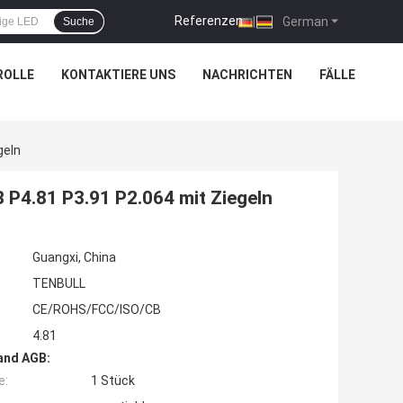
Referenzen
|
German
Suche
ROLLE
KONTAKTIERE UNS
NACHRICHTEN
FÄLLE
geln
P4.81 P3.91 P2.064 mit Ziegeln
Guangxi, China
TENBULL
CE/ROHS/FCC/ISO/CB
4.81
and AGB:
e:
1 Stück