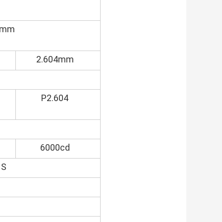
0mm
2.604mm
P2.604
6000cd
HS