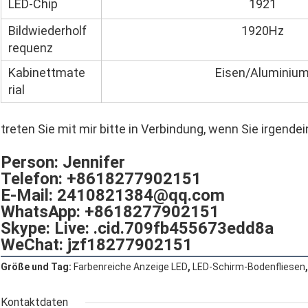
LED-Chip
1921
Bildwiederholf
1920Hz
requenz
Kabinettmate
Eisen/Aluminiu
rial
treten Sie mit mir bitte in Verbindung, wenn Sie irgende
Person: Jennifer
Telefon: +8618277902151
E-Mail: 2410821384@qq.com
WhatsApp: +8618277902151
Skype: Live: .cid.709fb455673edd8a
WeChat: jzf18277902151
,
,
Größe und Tag:
Farbenreiche Anzeige LED
LED-Schirm-Bodenfliesen
Kontaktdaten