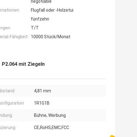
negotiable
rmationen:
Flugfall oder -Holzetui
fünfzehn
ngen:
T/T
ial-Fähigkeit:
10000 Stück/Monat
 P2.064 mit Ziegeln
abstand:
4,81 mm
konfiguration:
1R1G1B
ndung:
Bühne, Werbung
izierung:
CE,RoHS,EMC,FCC