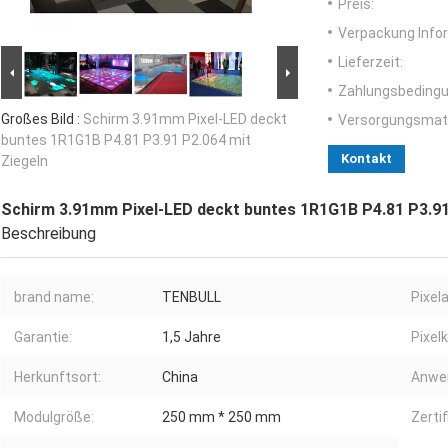
Preis:
Verpackung Info
Lieferzeit:
Zahlungsbedingu
Großes Bild :
Schirm 3.91mm Pixel-LED deckt
Versorgungsmater
buntes 1R1G1B P4.81 P3.91 P2.064 mit
Kontakt
Ziegeln
Schirm 3.91mm Pixel-LED deckt buntes 1R1G1B P4.81 P3.91
Beschreibung
brand name:
TENBULL
Pixel
Garantie:
1,5 Jahre
Pixel
Herkunftsort:
China
Anwe
Modulgröße:
250 mm * 250 mm
Zertif