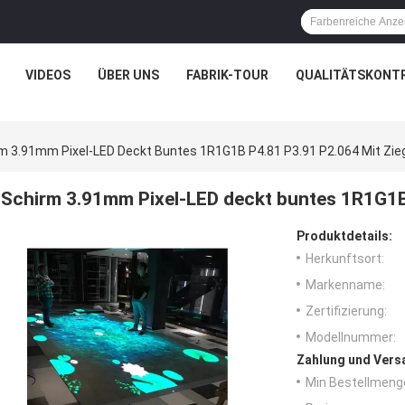
VIDEOS
ÜBER UNS
FABRIK-TOUR
QUALITÄTSKONT
m 3.91mm Pixel-LED Deckt Buntes 1R1G1B P4.81 P3.91 P2.064 Mit Zie
Schirm 3.91mm Pixel-LED deckt buntes 1R1G1B 
Produktdetails:
Herkunftsort:
Markenname:
Zertifizierung:
Modellnummer:
Zahlung und Vers
Min Bestellmeng