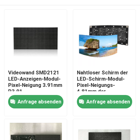
Videowand SMD2121
Nahtloser Schirm der
LED-Anzeigen-Modul-
LED-Schirm-Modul-
Pixel-Neigung 3.91mm
Pixel-Neigungs-
P3.91
4.81mm der
Gewohnheits-LED
Heim
Anfrage absenden
Anfrage absenden
formen RGB
Produkte
Videos