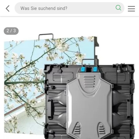
2
/
3