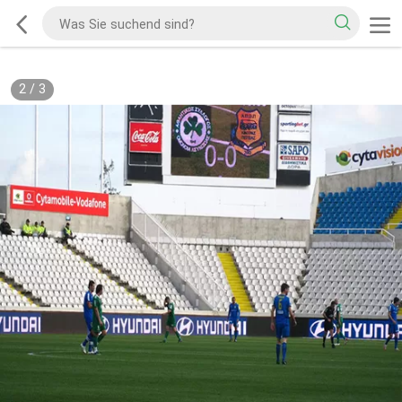
2
/
3