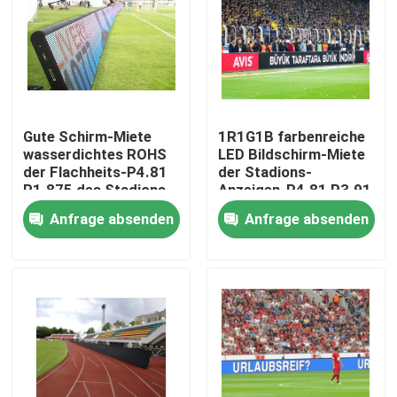
Über uns
Fabrik-Tour
Gute Schirm-Miete
1R1G1B farbenreiche
wasserdichtes ROHS
LED Bildschirm-Miete
Qualitätskontrolle
der Flachheits-P4.81
der Stadions-
P1.875 des Stadions-
Anzeigen-P4.81 P3.91
LED
Anfrage absenden
Anfrage absenden
Kontaktiere uns
Nachrichten
Fälle
Geführte Mietanzeige