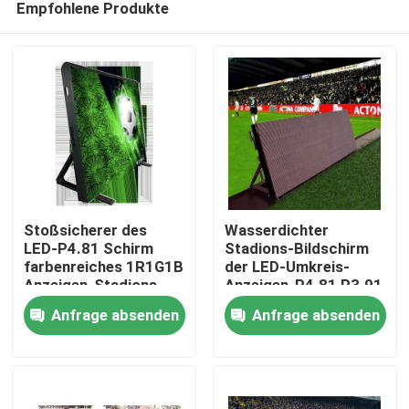
Empfohlene Produkte
Stoßsicherer des
Wasserdichter
LED-P4.81 Schirm
Stadions-Bildschirm
farbenreiches 1R1G1B
der LED-Umkreis-
Anzeigen-Stadions-
Anzeigen-P4.81 P3.91
Heim
LED
P2.064
Anfrage absenden
Anfrage absenden
Produkte
Videos